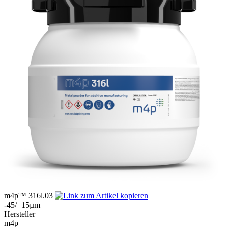
m4p™ 316l.03
-45/+15µm
Hersteller
m4p