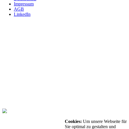
Impressum
AGB
LinkedIn
INTERNATIONAL
m4p material solutions GmbH – Austria
Gewerbestraße 4, 9181 Feistritz i. R.
UID ATU72921378 - FNR 484440m, LG Klagenfurt
T +43 4228 93053-0
E
sales@metals4printing.com
DEUTSCHLAND
m4p material solutions GmbH – Deutschland
Mittelweg 13, 39130 Magdeburg
UID DE303246983 - FNR 22509, Amtsgericht Stendal
T +49 39172149-40
E
sales@metals4printing.com
Cookies:
Um unsere Webseite für
© 2026 - Alle Rechte vorbehalten.
Sie optimal zu gestalten und