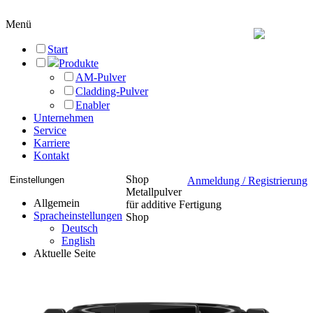
Menü
Start
Produkte
AM-Pulver
Cladding-Pulver
Enabler
Unternehmen
Service
Karriere
Kontakt
Shop
Einstellungen
Anmeldung / Registrierung
Metallpulver
Allgemein
für additive Fertigung
Spracheinstellungen
Shop
Deutsch
English
Aktuelle Seite