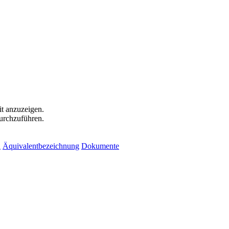
t anzuzeigen.
durchzuführen.
n
Äquivalentbezeichnung
Dokumente
önlich!