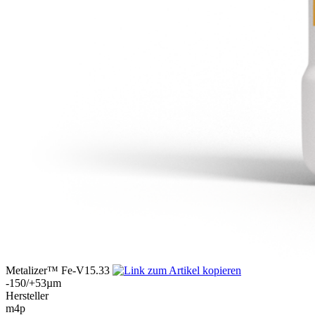
Metalizer™ Fe-V15.33
-150/+53µm
Hersteller
m4p