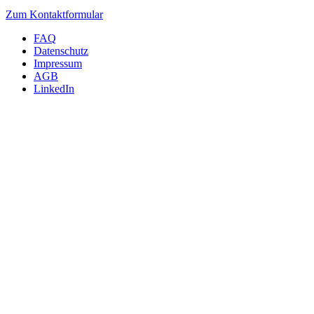
Zum Kontaktformular
FAQ
Datenschutz
Impressum
AGB
LinkedIn
INTERNATIONAL
m4p material solutions GmbH – Austria
Gewerbestraße 4, 9181 Feistritz i. R.
UID ATU72921378 - FNR 484440m, LG Klagenfurt
T +43 4228 93053-0
E
sales@metals4printing.com
DEUTSCHLAND
m4p material solutions GmbH – Deutschland
Mittelweg 13, 39130 Magdeburg
UID DE303246983 - FNR 22509, Amtsgericht Stendal
T +49 39172149-40
E
sales@metals4printing.com