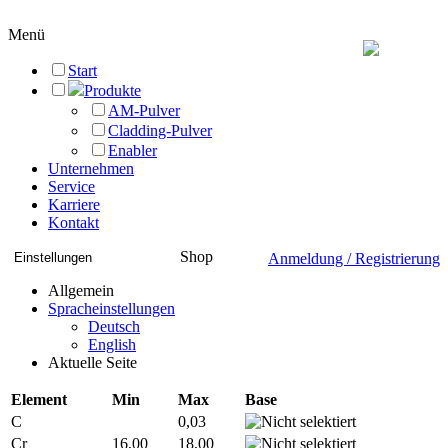
Menü
Start
Produkte
AM-Pulver
Cladding-Pulver
Enabler
Unternehmen
Service
Karriere
Kontakt
Shop
Einstellungen
Anmeldung / Registrierung
Allgemein
Spracheinstellungen
Deutsch
English
Aktuelle Seite
Element
Min
Max
Base
C
0,03
Cr
16,00
18,00