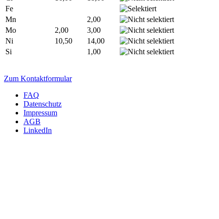
Fe
Mn
2,00
Mo
2,00
3,00
Ni
10,50
14,00
Si
1,00
Wir beraten Sie gerne persönlich!
Zum Kontaktformular
FAQ
Datenschutz
Impressum
AGB
LinkedIn
INTERNATIONAL
m4p material solutions GmbH – Austria
Gewerbestraße 4, 9181 Feistritz i. R.
UID ATU72921378 - FNR 484440m, LG Klagenfurt
T +43 4228 93053-0
E
sales@metals4printing.com