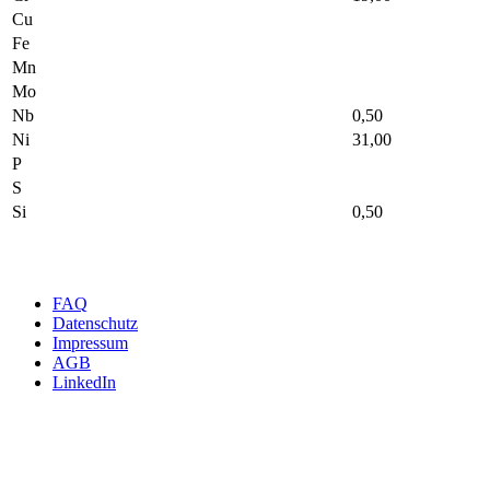
Cu
Fe
Mn
Mo
Nb
0,50
Ni
31,00
P
S
Si
0,50
Wir beraten Sie gerne pers
FAQ
Datenschutz
Impressum
AGB
LinkedIn
INTERNATIONAL
m4p material solutions GmbH – Austria
Gewerbestraße 4, 9181 Feistritz i. R.