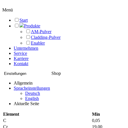
Menü
Start
Produkte
AM-Pulver
Cladding-Pulver
Enabler
Unternehmen
Service
Karriere
Kontakt
Shop
Einstellungen
Allgemein
Spracheinstellungen
Deutsch
English
Aktuelle Seite
Element
Min
C
0,05
Cr
19,00