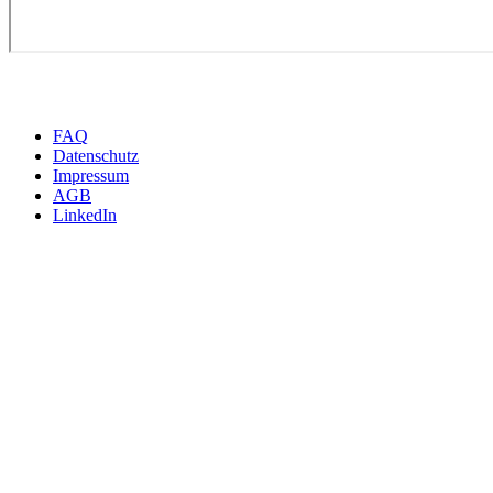
Wir beraten Sie gerne pers
FAQ
Datenschutz
Impressum
AGB
LinkedIn
INTERNATIONAL
m4p material solutions GmbH – Austria
Gewerbestraße 4, 9181 Feistritz i. R.
UID ATU72921378 - FNR 484440m, LG Klagenfurt
T +43 4228 93053-0
E
sales@metals4printing.com
DEUTSCHLAND
m4p material solutions GmbH – Deutschland