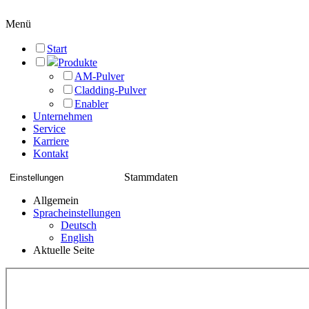
Menü
Start
Produkte
AM-Pulver
Cladding-Pulver
Enabler
Unternehmen
Service
Karriere
Kontakt
Stammdaten
Einstellungen
Allgemein
Spracheinstellungen
Deutsch
English
Aktuelle Seite