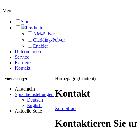
Menü
Start
Produkte
AM-Pulver
Cladding-Pulver
Enabler
Unternehmen
Service
Karriere
Kontakt
Homepage (Content)
Einstellungen
Allgemein
Kontakt
Spracheinstellungen
Deutsch
English
Zum Shop
Aktuelle Seite
Kontaktieren Sie u