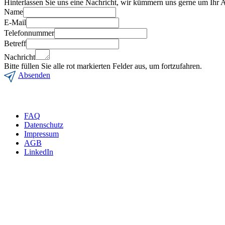
Hinterlassen Sie uns eine Nachricht, wir kümmern uns gerne um Ihr 
Name
E-Mail
Telefonnummer
Betreff
Nachricht
Bitte füllen Sie alle rot markierten Felder aus, um fortzufahren.
Absenden
Wir beraten Sie gerne per
FAQ
Datenschutz
Impressum
AGB
LinkedIn
INTERNATIONAL
m4p material solutions GmbH – Austria
Gewerbestraße 4, 9181 Feistritz i. R.
UID ATU72921378 - FNR 484440m, LG Klagenfurt
T +43 4228 93053-0
E
sales@metals4printing.com