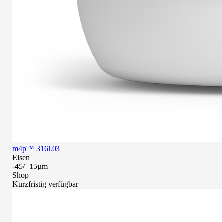
m4p™ 316l.03
Eisen
-45/+15µm
Shop
Kurzfristig verfügbar