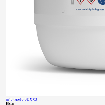
m4p type10-SDX.03
Eisen