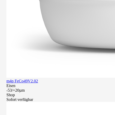
m4p FeCo49V2.02
Eisen
-53/+20µm
Shop
Sofort verfügbar