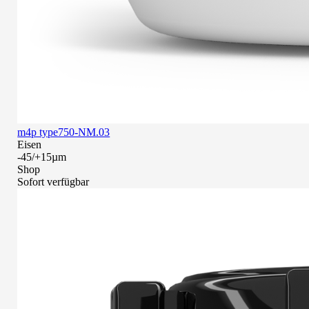
m4p type750-NM.03
Eisen
-45/+15µm
Shop
Sofort verfügbar