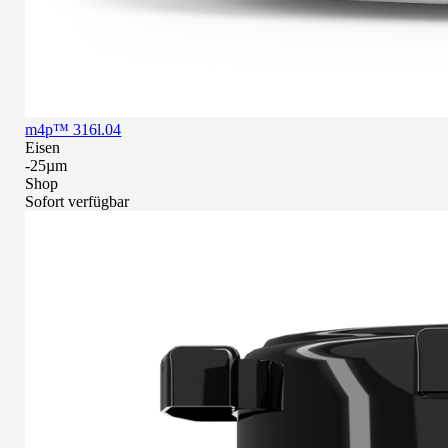
m4p™ 316l.04
Eisen
-25µm
Shop
Sofort verfügbar