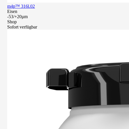
m4p™ 316l.02
Eisen
-53/+20µm
Shop
Sofort verfügbar